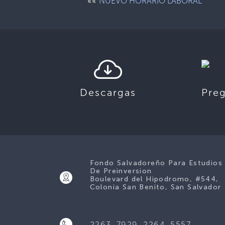
««
NUEVO HORARIO LABORAL
Descargas
Pre
Fondo Salvadoreño Para Estudios
De Preinversion
Boulevard del Hipodromo, #544,
Colonia San Benito, San Salvador
2263-7929, 2264-5557